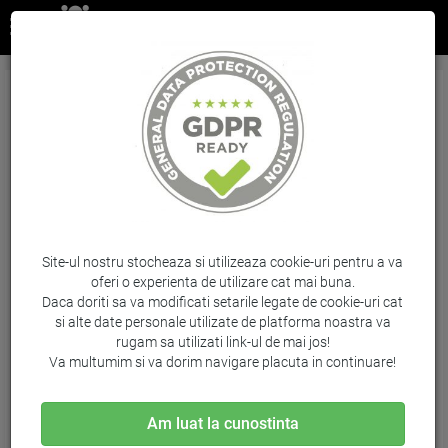
Cartus Black Nr.903Xl T6M15Ae Original Hp
Officejet Pro 6960 Aio
Brand: HP / Cod: T6M15AE
Site-ul nostru stocheaza si utilizeaza cookie-uri pentru a va
oferi o experienta de utilizare cat mai buna.
Daca doriti sa va modificati setarile legate de cookie-uri cat
si alte date personale utilizate de platforma noastra va
rugam sa utilizati link-ul de mai jos!
Va multumim si va dorim navigare placuta in continuare!
Am luat la cunostinta