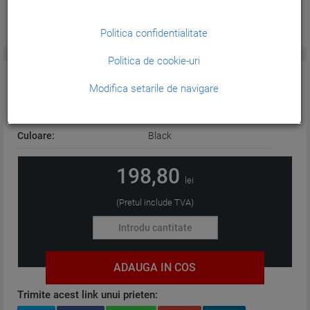
Politica confidentialitate
Politica de cookie-uri
CARACTERISTICI GENERALE:
Modifica setarile de navigare
Tehnologie:
Cerneala
Culoare:
Black
198,80
lei
(Pretul include TVA)
ADAUGA IN COS
Trimite acest link unui prieten: