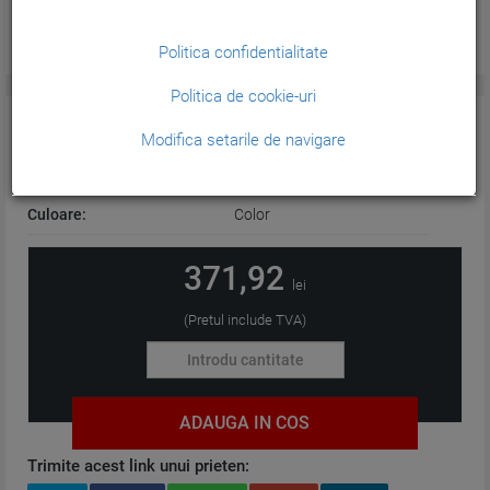
Politica confidentialitate
Politica de cookie-uri
CARACTERISTICI GENERALE:
Modifica setarile de navigare
Tehnologie:
Cerneala
Culoare:
Color
371,92
lei
(Pretul include TVA)
ADAUGA IN COS
Trimite acest link unui prieten: