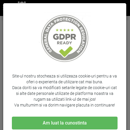
Cartus Color Nr.23 C1823D 30Ml Original Hp
Deskjet 710C
Brand: HP / Cod: C1823D
Site-ul nostru stocheaza si utilizeaza cookie-uri pentru a va
oferi o experienta de utilizare cat mai buna.
Daca doriti sa va modificati setarile legate de cookie-uri cat
si alte date personale utilizate de platforma noastra va
rugam sa utilizati link-ul de mai jos!
Va multumim si va dorim navigare placuta in continuare!
Am luat la cunostinta