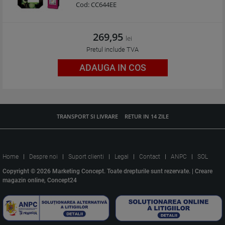
Cod:
CC644EE
269,95
lei
Pretul include TVA
ADAUGA IN COS
TRANSPORT SI LIVRARE
RETUR IN 14 ZILE
Home
Despre noi
Suport clienti
Legal
Contact
ANPC
SOL
Copyright © 2026 Marketing Concept. Toate drepturile sunt rezervate. |
Creare
magazin online, Concept24