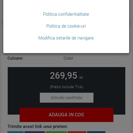
Politica confidentialitate
Politica de cookie-uri
CARACTERISTICI GENERALE:
Modifica setarile de navigare
Tehnologie:
Cerneala
Culoare:
Color
269,95
lei
(Pretul include TVA)
ADAUGA IN COS
Trimite acest link unui prieten: