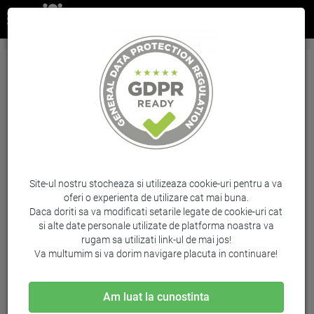
Cartus Color Nr.300Xl Cc644Ee 11Ml Original Hp
Deskjet D2560
Brand: HP / Cod: CC644EE
Site-ul nostru stocheaza si utilizeaza cookie-uri pentru a va
oferi o experienta de utilizare cat mai buna.
Daca doriti sa va modificati setarile legate de cookie-uri cat
si alte date personale utilizate de platforma noastra va
rugam sa utilizati link-ul de mai jos!
Va multumim si va dorim navigare placuta in continuare!
Am luat la cunostinta