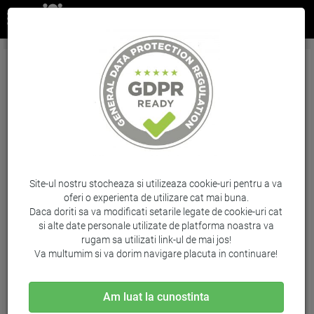
Cartus Cyan Xxl Nr.981Y L0R13A Original Hp
Pagewide Enterprise 556Dn
Brand: HP / Cod: L0R13A
Site-ul nostru stocheaza si utilizeaza cookie-uri pentru a va
oferi o experienta de utilizare cat mai buna.
Daca doriti sa va modificati setarile legate de cookie-uri cat
si alte date personale utilizate de platforma noastra va
rugam sa utilizati link-ul de mai jos!
Va multumim si va dorim navigare placuta in continuare!
Am luat la cunostinta