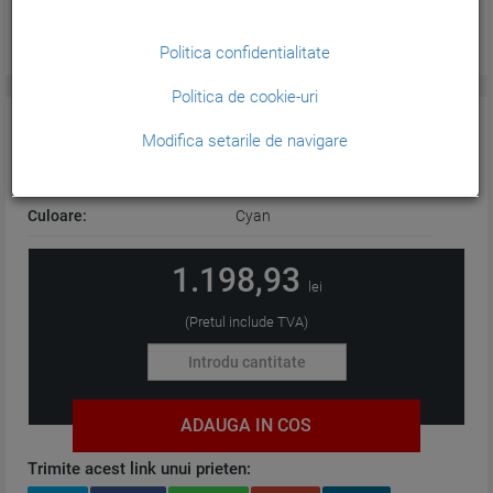
Politica confidentialitate
Politica de cookie-uri
CARACTERISTICI GENERALE:
Modifica setarile de navigare
Tehnologie:
Cerneala
Culoare:
Cyan
1.198,93
lei
(Pretul include TVA)
ADAUGA IN COS
Trimite acest link unui prieten: