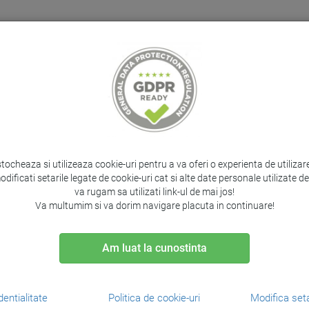
Home
Despre noi
Suport clienti
Contact
PRODUSE PROTOCOL
IT&C
CADOURI
SERV
stocheaza si utilizeaza cookie-uri pentru a va oferi o experienta de utiliza
PRODUSUL ANTERIOR
PRODUSUL 
odificati setarile legate de cookie-uri cat si alte date personale utilizate 
va rugam sa utilizati link-ul de mai jos!
Va multumim si va dorim navigare placuta in continuare!
Cartus Light Grey Viver
Am luat la cunostinta
Original Hp Designjet Z
Brand:
HP /
Cod:
C9466A
dentialitate
Politica de cookie-uri
Modifica seta