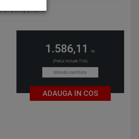
ginal Hp Designjet Z6100
1.586,11
lei
(Pretul include TVA)
ADAUGA IN COS