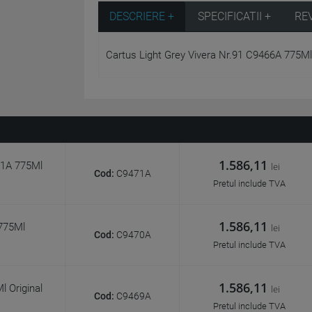
DESCRIERE +
SPECIFICATII +
RE
Cartus Light Grey Vivera Nr.91 C9466A 775Ml
1.586,11
71A 775Ml
lei
Cod:
C9471A
Pretul include TVA
1.586,11
 775Ml
lei
Cod:
C9470A
Pretul include TVA
1.586,11
 Original
lei
Cod:
C9469A
Pretul include TVA