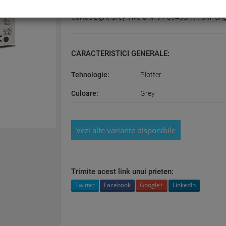
Cartus Light Grey Vivera Nr.91 C9466A 775Ml Ori
CARACTERISTICI GENERALE:
Tehnologie:
Plotter
Culoare:
Grey
Vezi alte variante disponibile
Trimite acest link unui prieten:
Twitter
Facebook
Google+
LinkedIn