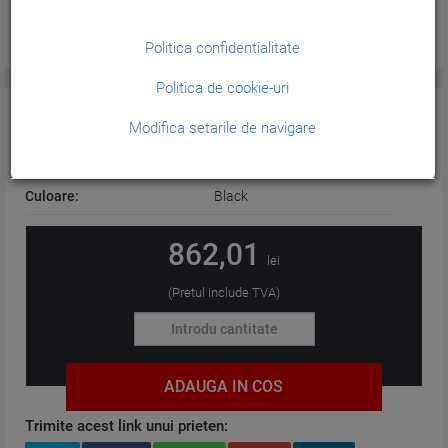
Politica confidentialitate
Politica de cookie-uri
CARACTERISTICI GENERALE:
Modifica setarile de navigare
Tehnologie:
Plotter
Culoare:
Black
862,01
lei
(Pretul include TVA)
ADAUGA IN COS
Trimite acest link unui prieten: