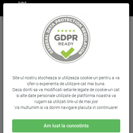
Cartus Photo Black Nr.727 F9J79A 300Ml
Original Hp Designjet T930
Brand: HP / Cod: F9J79A
Site-ul nostru stocheaza si utilizeaza cookie-uri pentru a va
oferi o experienta de utilizare cat mai buna.
Daca doriti sa va modificati setarile legate de cookie-uri cat
si alte date personale utilizate de platforma noastra va
rugam sa utilizati link-ul de mai jos!
Va multumim si va dorim navigare placuta in continuare!
Am luat la cunostinta