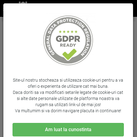
Cartus Yellow Vivera Nr.363 6Ml C8773Ee
Original Hp Photosmart 8200
Brand: HP / Cod: C8773EE
Site-ul nostru stocheaza si utilizeaza cookie-uri pentru a va
oferi o experienta de utilizare cat mai buna.
Daca doriti sa va modificati setarile legate de cookie-uri cat
si alte date personale utilizate de platforma noastra va
rugam sa utilizati link-ul de mai jos!
Va multumim si va dorim navigare placuta in continuare!
Am luat la cunostinta