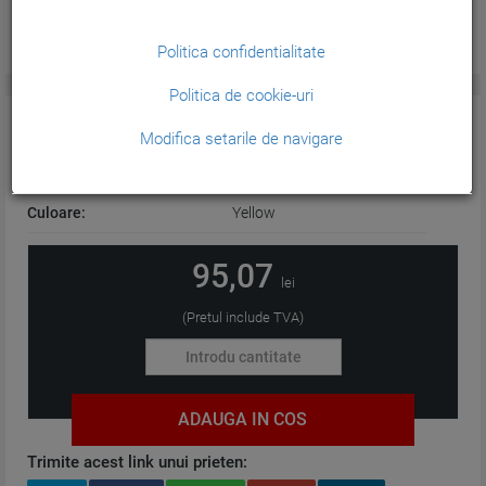
Politica confidentialitate
Politica de cookie-uri
CARACTERISTICI GENERALE:
Modifica setarile de navigare
Tehnologie:
Cerneala
Culoare:
Yellow
95,07
lei
(Pretul include TVA)
ADAUGA IN COS
Trimite acest link unui prieten: