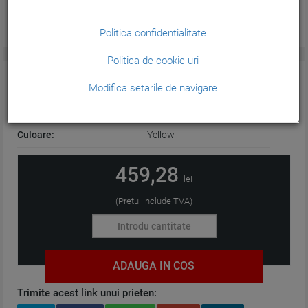
Politica confidentialitate
Politica de cookie-uri
CARACTERISTICI GENERALE:
Modifica setarile de navigare
Tehnologie:
Plotter
Culoare:
Yellow
459,28
lei
(Pretul include TVA)
ADAUGA IN COS
Trimite acest link unui prieten: