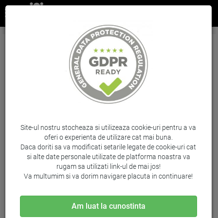
Cartus Yellow Vivera Nr.70 C9454A 130Ml
Original Hp Designjet Z2100
Brand: HP / Cod: C9454A
Site-ul nostru stocheaza si utilizeaza cookie-uri pentru a va
oferi o experienta de utilizare cat mai buna.
Daca doriti sa va modificati setarile legate de cookie-uri cat
si alte date personale utilizate de platforma noastra va
rugam sa utilizati link-ul de mai jos!
Va multumim si va dorim navigare placuta in continuare!
Am luat la cunostinta