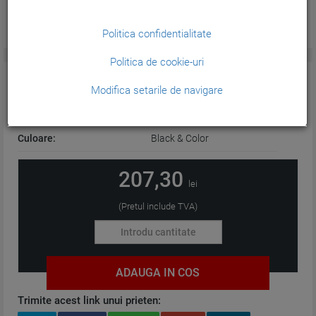
Politica confidentialitate
Politica de cookie-uri
CARACTERISTICI GENERALE:
Modifica setarile de navigare
Tehnologie:
Cerneala
Culoare:
Black & Color
207,30
lei
(Pretul include TVA)
ADAUGA IN COS
Trimite acest link unui prieten: