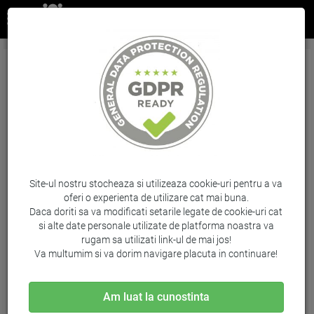
Combo Pack Nr.300 Bk+Col Cn637Ee Original
Hp Deskjet D2560
Brand: HP / Cod: CN637EE
Site-ul nostru stocheaza si utilizeaza cookie-uri pentru a va
oferi o experienta de utilizare cat mai buna.
Daca doriti sa va modificati setarile legate de cookie-uri cat
si alte date personale utilizate de platforma noastra va
rugam sa utilizati link-ul de mai jos!
Va multumim si va dorim navigare placuta in continuare!
Am luat la cunostinta