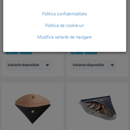
Portofel carduri e-store-Rosu...
Portofel CBM e-store-
Albastru...
Politica confidentialitate
Cod produs:
MNK30
Cod produs:
MNK78
Politica de cookie-uri
106,38
105,23
lei
lei
(Pretul include TVA)
(Pretul include TVA)
Modifica setarile de navigare
Variante disponibile
Variante disponibile