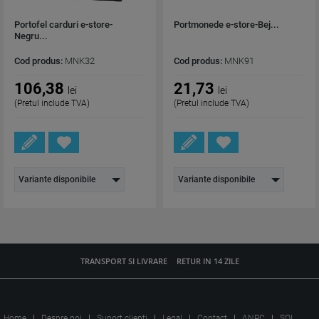
Portofel carduri e-store-
Portmonede e-store-Bej...
Negru...
Cod produs:
MNK32
Cod produs:
MNK91
106,38
21,73
lei
lei
(Pretul include TVA)
(Pretul include TVA)
Variante disponibile
Variante disponibile
TRANSPORT SI LIVRARE
RETUR IN 14 ZILE
Home
Despre noi
Suport clienti
Legal
Contact
ANPC
SOL