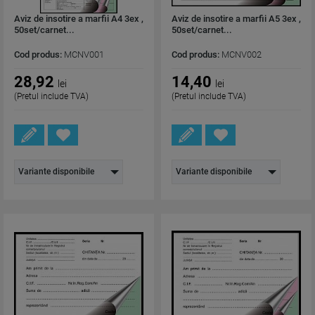
Aviz de insotire a marfii A4 3ex ,
Aviz de insotire a marfii A5 3ex ,
50set/carnet...
50set/carnet...
Cod produs:
MCNV001
Cod produs:
MCNV002
28,92
14,40
lei
lei
(Pretul include TVA)
(Pretul include TVA)
Variante disponibile
Variante disponibile