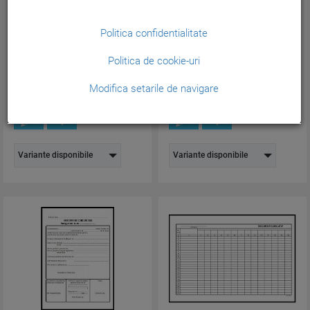
Dispozitie plata casierie format
Registru inventar A4 , 100
A6 2ex , 50set/ca...
file/carnet, tipar FATA...
Politica confidentialitate
Cod produs:
TP000039
Cod produs:
MCNV025
Politica de cookie-uri
5,45
14,16
lei
lei
(Pretul include TVA)
(Pretul include TVA)
Modifica setarile de navigare
Variante disponibile
Variante disponibile