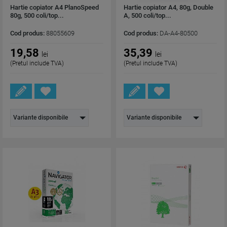
Hartie copiator A4 PlanoSpeed
Hartie copiator A4, 80g, Double
80g, 500 coli/top...
A, 500 coli/top...
Cod produs:
88055609
Cod produs:
DA-A4-80500
19,58
35,39
lei
lei
(Pretul include TVA)
(Pretul include TVA)
Variante disponibile
Variante disponibile