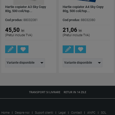
Hartie copiator A3 Sky Copy
Hartie copiator A4 Sky Copy
80g, 500 coli/top...
80g, 500 coli/top...
Cod produs:
88032081
Cod produs:
88032080
45,50
21,06
lei
lei
(Pretul include TVA)
(Pretul include TVA)
Variante disponibile
Variante disponibile
TRANSPORT SI LIVRARE
RETUR IN 14 ZILE
Home
Despre noi
Suport clienti
Legal
Contact
ANPC
SOL