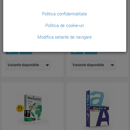
Hartie copiator A3, 80g,
Hartie copiator A5, 80g, Double
Multicopy, 500 coli/top...
A, 500 coli/top...
Politica confidentialitate
Cod produs:
88010807
Cod produs:
DA-A5-80500
Politica de cookie-uri
59,14
23,18
lei
lei
(Pretul include TVA)
(Pretul include TVA)
Modifica setarile de navigare
Variante disponibile
Variante disponibile