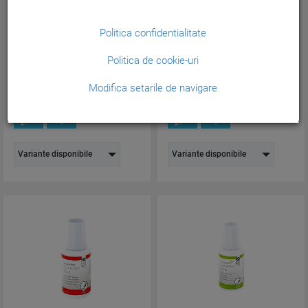
Pic cu rescriere 1515 Edding...
Pic cu rescriere, varf tesit M,
Scribolino Faber-C...
Politica confidentialitate
Cod produs:
ED1515
Cod produs:
FC185530
Politica de cookie-uri
3,34
3,73
lei
lei
(Pretul include TVA)
(Pretul include TVA)
Modifica setarile de navigare
Variante disponibile
Variante disponibile