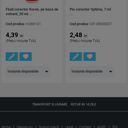
Fluid corector Kores, pe baza de
Pix corector Optima, 7 ml
solvent, 20 ml...
...
Cod produs:
KO66101
Cod produs:
OP-39000007
4,39
2,48
lei
lei
(Pretul include TVA)
(Pretul include TVA)
Variante disponibile
Variante disponibile
TRANSPORT SI LIVRARE
RETUR IN 14 ZILE
Home
Despre noi
Suport clienti
Legal
Contact
ANPC
SOL