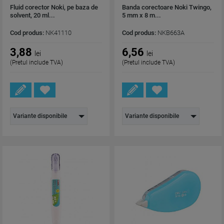
Fluid corector Noki, pe baza de
Banda corectoare Noki Twingo,
solvent, 20 ml...
5 mm x 8 m...
Cod produs:
NK41110
Cod produs:
NKB663A
3,88
6,56
lei
lei
(Pretul include TVA)
(Pretul include TVA)
Variante disponibile
Variante disponibile