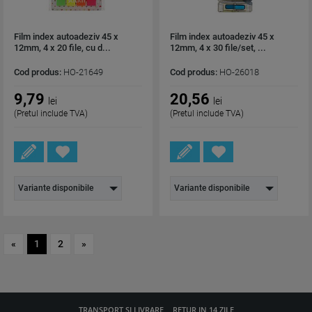
Film index autoadeziv 45 x
Film index autoadeziv 45 x
12mm, 4 x 20 file, cu d...
12mm, 4 x 30 file/set, ...
Cod produs:
HO-21649
Cod produs:
HO-26018
9,79
20,56
lei
lei
(Pretul include TVA)
(Pretul include TVA)
Variante disponibile
Variante disponibile
«
1
2
»
TRANSPORT SI LIVRARE
RETUR IN 14 ZILE