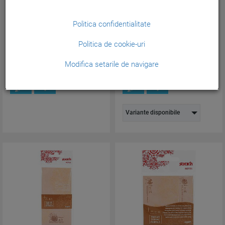
Stick index plastic transp. color
Notes autoadeziv 70 x 70 mm,
45 x 12 mm, 5 x ...
25 file, Stick"n - mo...
Politica confidentialitate
Cod produs:
INDEX45X12
Cod produs:
HO-21645
Politica de cookie-uri
3,05
7,85
lei
lei
(Pretul include TVA)
(Pretul include TVA)
Modifica setarile de navigare
Variante disponibile