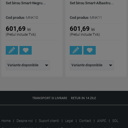
Set birou Smart-Negru...
Set birou Smart-Albastru...
Cod produs:
MNK10
Cod produs:
MNK11
601,69
601,69
lei
lei
(Pretul include TVA)
(Pretul include TVA)
Variante disponibile
Variante disponibile
TRANSPORT SI LIVRARE
RETUR IN 14 ZILE
Home
Despre noi
Suport clienti
Legal
Contact
ANPC
SOL