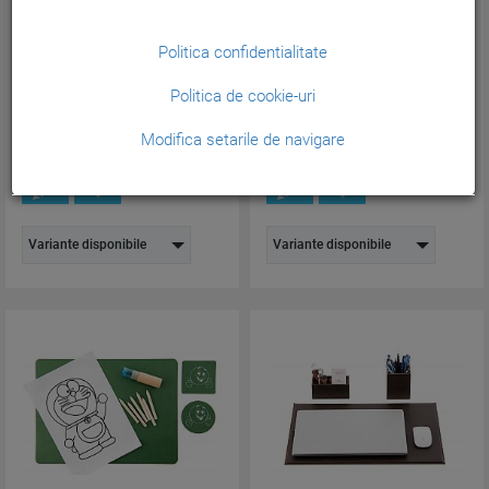
Set protectie birou ...
Set protectie birou ...
Politica confidentialitate
Cod produs:
MNK06
Cod produs:
MNK07
Politica de cookie-uri
153,75
153,75
lei
lei
(Pretul include TVA)
(Pretul include TVA)
Modifica setarile de navigare
Variante disponibile
Variante disponibile