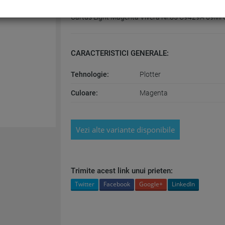
Cartus Light Magenta Vivera Nr.85 C9429A 69Ml O
CARACTERISTICI GENERALE:
Tehnologie:
Plotter
Culoare:
Magenta
Vezi alte variante disponibile
Trimite acest link unui prieten:
Twitter
Facebook
Google+
LinkedIn