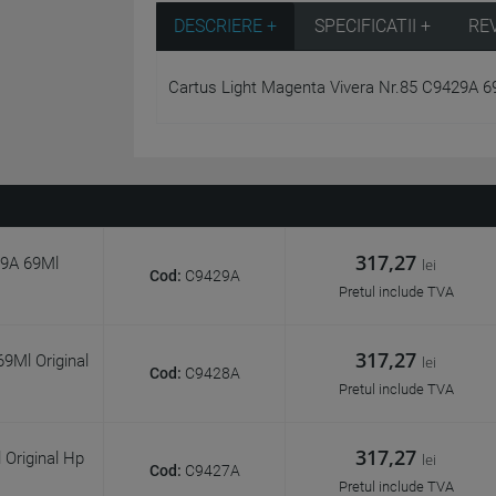
DESCRIERE +
SPECIFICATII +
RE
Cartus Light Magenta Vivera Nr.85 C9429A 69
317,27
29A 69Ml
lei
Cod:
C9429A
Pretul include TVA
317,27
9Ml Original
lei
Cod:
C9428A
Pretul include TVA
317,27
 Original Hp
lei
Cod:
C9427A
Pretul include TVA