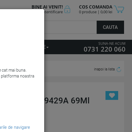
BINE AI VENIT!
COS COMANDA
Cont nou
Autentificare
0 produse | 0,00 lei
CAUTA
SUNA-NE ACUM
ICII PERSONALIZARE
0731 220 060
inapoi la lista
re cat mai buna.
URMATOR
de platforma noastra
ivera Nr.85 C9429A 69Ml
rile de navigare