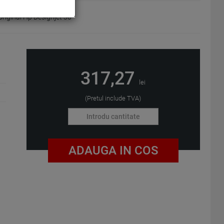
riginal Hp Designjet 30
317,27
lei
(Pretul include TVA)
ADAUGA IN COS