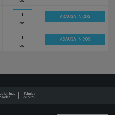
buc.
ADAUGA IN COS
buc.
ADAUGA IN COS
buc.
de laminat
Tehnica
osariat
de birou