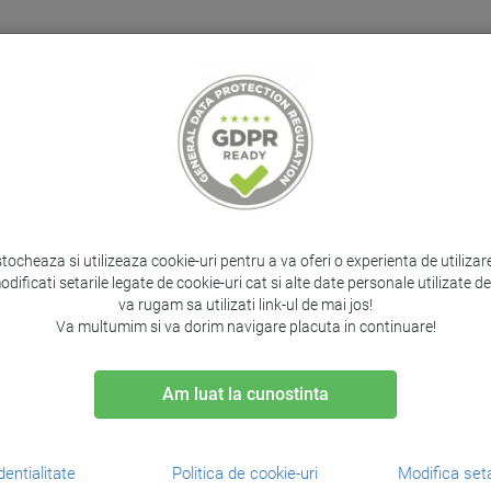
Home
Despre noi
Suport clienti
Contact
PRODUSE PROTOCOL
IT&C
CADOURI
SERV
stocheaza si utilizeaza cookie-uri pentru a va oferi o experienta de utiliza
PRODUSUL ANTERIOR
PRODUSUL 
odificati setarile legate de cookie-uri cat si alte date personale utilizate 
va rugam sa utilizati link-ul de mai jos!
Va multumim si va dorim navigare placuta in continuare!
Cartus Light Magenta V
Am luat la cunostinta
Original Hp Designjet 30
Brand:
HP /
Cod:
C9429A
dentialitate
Politica de cookie-uri
Modifica seta