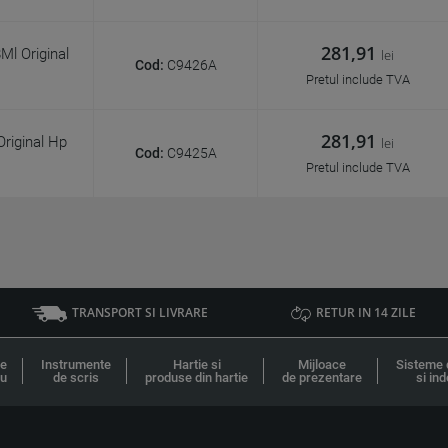
281,91
l Original
lei
Cod:
C9426A
Pretul include TVA
281,91
riginal Hp
lei
Cod:
C9425A
Pretul include TVA
TRANSPORT SI LIVRARE
RETUR IN 14 ZILE
le
Instrumente
Hartie si
Mijloace
Sisteme 
ou
de scris
produse din hartie
de prezentare
si ind