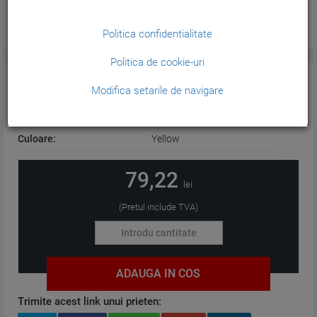
Politica confidentialitate
Politica de cookie-uri
CARACTERISTICI GENERALE:
Modifica setarile de navigare
Tehnologie:
Cerneala
Culoare:
Yellow
79,22
lei
(Pretul include TVA)
ADAUGA IN COS
Trimite acest link unui prieten: