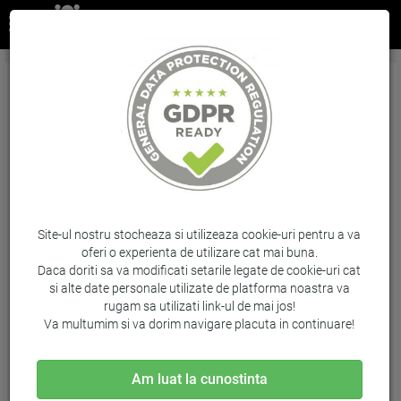
Cartus Yellow Nr.935 C2P22Ae Original Hp
Officejet Pro 6830 E-Aio
Brand: HP / Cod: C2P22AE
Site-ul nostru stocheaza si utilizeaza cookie-uri pentru a va
oferi o experienta de utilizare cat mai buna.
Daca doriti sa va modificati setarile legate de cookie-uri cat
si alte date personale utilizate de platforma noastra va
rugam sa utilizati link-ul de mai jos!
Va multumim si va dorim navigare placuta in continuare!
Am luat la cunostinta