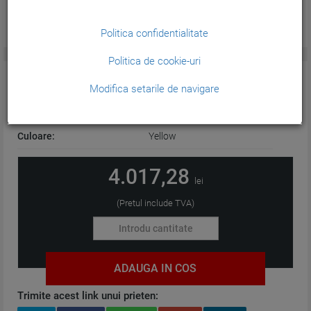
Politica confidentialitate
Politica de cookie-uri
CARACTERISTICI GENERALE:
Modifica setarile de navigare
Tehnologie:
Plotter
Culoare:
Yellow
4.017,28
lei
(Pretul include TVA)
ADAUGA IN COS
Trimite acest link unui prieten: