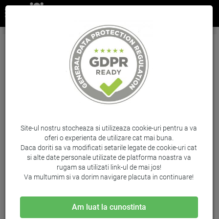
Tripack Cartus Yellow Nr.91 C9485A 3X775Ml
Original Hp Designjet Z6100
Brand: HP / Cod: C9485A
Site-ul nostru stocheaza si utilizeaza cookie-uri pentru a va
oferi o experienta de utilizare cat mai buna.
Daca doriti sa va modificati setarile legate de cookie-uri cat
si alte date personale utilizate de platforma noastra va
rugam sa utilizati link-ul de mai jos!
Va multumim si va dorim navigare placuta in continuare!
Am luat la cunostinta