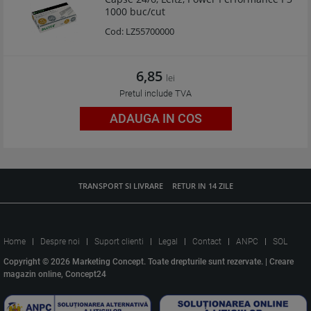
1000 buc/cut
Cod:
LZ55700000
6,85
lei
Pretul include TVA
ADAUGA IN COS
TRANSPORT SI LIVRARE
RETUR IN 14 ZILE
Home
Despre noi
Suport clienti
Legal
Contact
ANPC
SOL
Copyright © 2026 Marketing Concept. Toate drepturile sunt rezervate. |
Creare
magazin online, Concept24