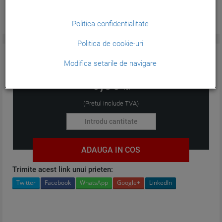
Politica confidentialitate
Politica de cookie-uri
CARACTERISTICI GENERALE:
Modifica setarile de navigare
6,85
lei
(Pretul include TVA)
ADAUGA IN COS
Trimite acest link unui prieten:
Twitter
Facebook
WhatsApp
Google+
LinkedIn