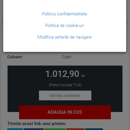
Politica confidentialitate
Politica de cookie-uri
CARACTERISTICI GENERALE:
Modifica setarile de navigare
Tehnologie:
Plotter
Culoare:
Cyan
1.012,90
lei
(Pretul include TVA)
ADAUGA IN COS
Trimite acest link unui prieten: