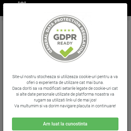
Cartus Cyan Nr.761 Cm994A 400Ml Original Hp
Designjet T7100
Brand: HP / Cod: CM994A
Site-ul nostru stocheaza si utilizeaza cookie-uri pentru a va
oferi o experienta de utilizare cat mai buna.
Daca doriti sa va modificati setarile legate de cookie-uri cat
si alte date personale utilizate de platforma noastra va
rugam sa utilizati link-ul de mai jos!
Va multumim si va dorim navigare placuta in continuare!
Am luat la cunostinta