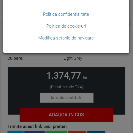
Politica confidentialitate
Politica de cookie-uri
CARACTERISTICI GENERALE:
Modifica setarile de navigare
Tehnologie:
Plotter
Culoare:
Light Grey
1.374,77
lei
(Pretul include TVA)
ADAUGA IN COS
Trimite acest link unui prieten: