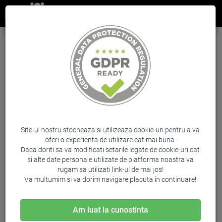
Cartus Light Grey Nr.771C B6Y14A 775Ml
Original Hp Designjet Z6200
Brand: HP / Cod: B6Y14A
Site-ul nostru stocheaza si utilizeaza cookie-uri pentru a va
oferi o experienta de utilizare cat mai buna.
Daca doriti sa va modificati setarile legate de cookie-uri cat
si alte date personale utilizate de platforma noastra va
rugam sa utilizati link-ul de mai jos!
Va multumim si va dorim navigare placuta in continuare!
Am luat la cunostinta