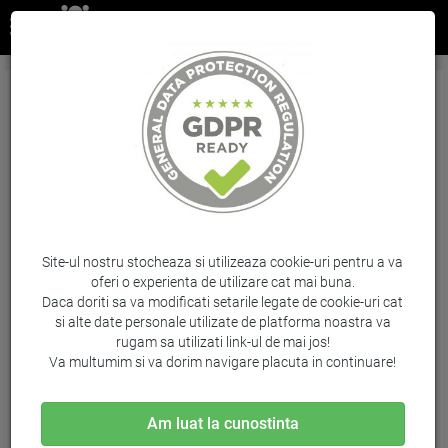
Cartus Matte Black Nr.975 F9J99A 130Ml
Original Hp Designjet Z5600
Brand: HP / Cod: F9J99A
Site-ul nostru stocheaza si utilizeaza cookie-uri pentru a va
oferi o experienta de utilizare cat mai buna.
Daca doriti sa va modificati setarile legate de cookie-uri cat
si alte date personale utilizate de platforma noastra va
rugam sa utilizati link-ul de mai jos!
Va multumim si va dorim navigare placuta in continuare!
Am luat la cunostinta