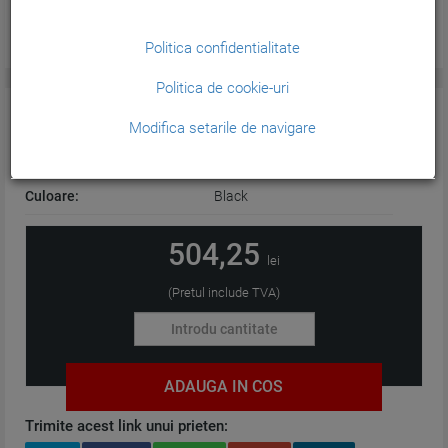
Politica confidentialitate
Politica de cookie-uri
CARACTERISTICI GENERALE:
Modifica setarile de navigare
Tehnologie:
Plotter
Culoare:
Black
504,25
lei
(Pretul include TVA)
ADAUGA IN COS
Trimite acest link unui prieten: