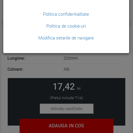
Politica confidentialitate
Politica de cookie-uri
CARACTERISTICI GENERALE:
Modifica setarile de navigare
Latime:
3,5mm
Lungime:
200mm
Culoare:
Alb
17,42
lei
(Pretul include TVA)
ADAUGA IN COS