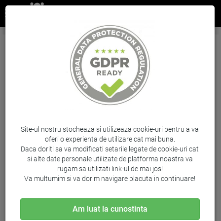
Clema (soricei) plastic alb prindere cabluri
3,5mm latime si lungime 200mm
Brand: Glob / Cod: SEL.2.211
Site-ul nostru stocheaza si utilizeaza cookie-uri pentru a va
oferi o experienta de utilizare cat mai buna.
Daca doriti sa va modificati setarile legate de cookie-uri cat
si alte date personale utilizate de platforma noastra va
rugam sa utilizati link-ul de mai jos!
Va multumim si va dorim navigare placuta in continuare!
Am luat la cunostinta