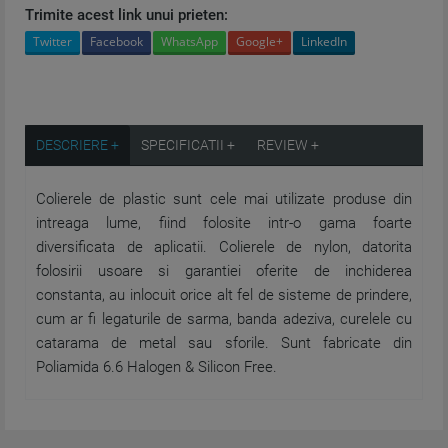
Trimite acest link unui prieten:
Twitter
Facebook
WhatsApp
Google+
LinkedIn
DESCRIERE +
SPECIFICATII +
REVIEW +
Colierele de plastic sunt cele mai utilizate produse din
intreaga lume, fiind folosite intr-o gama foarte
diversificata de aplicatii. Colierele de nylon, datorita
folosirii usoare si garantiei oferite de inchiderea
constanta, au inlocuit orice alt fel de sisteme de prindere,
cum ar fi legaturile de sarma, banda adeziva, curelele cu
catarama de metal sau sforile. Sunt fabricate din
Poliamida 6.6 Halogen & Silicon Free.