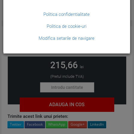
Politica confidentialitate
Politica de cookie-uri
CARACTERISTICI GENERALE:
Modifica setarile de navigare
Format:
A3
215,66
lei
(Pretul include TVA)
ADAUGA IN COS
Trimite acest link unui prieten:
Twitter
Facebook
WhatsApp
Google+
LinkedIn