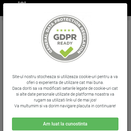
Hartie Laser Hp Professional Glossy A3 120G
250 Coli Cg969A
Brand: HP / Cod: CG969A
Site-ul nostru stocheaza si utilizeaza cookie-uri pentru a va
oferi o experienta de utilizare cat mai buna.
Daca doriti sa va modificati setarile legate de cookie-uri cat
si alte date personale utilizate de platforma noastra va
rugam sa utilizati link-ul de mai jos!
Va multumim si va dorim navigare placuta in continuare!
Am luat la cunostinta