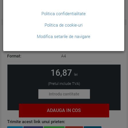
Politica confidentialitate
Politica de cookie-uri
CARACTERISTICI GENERALE:
Modifica setarile de navigare
Culoare:
Negru
Format:
A4
16,87
lei
(Pretul include TVA)
ADAUGA IN COS
Trimite acest link unui prieten: