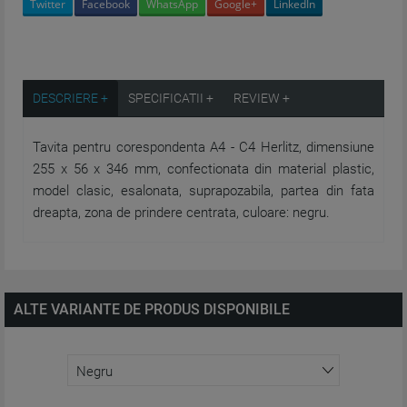
Twitter
Facebook
WhatsApp
Google+
LinkedIn
DESCRIERE +
SPECIFICATII +
REVIEW +
Tavita pentru corespondenta A4 - C4 Herlitz, dimensiune
255 x 56 x 346 mm, confectionata din material plastic,
model clasic, esalonata, suprapozabila, partea din fata
dreapta, zona de prindere centrata, culoare: negru.
ALTE VARIANTE DE PRODUS DISPONIBILE