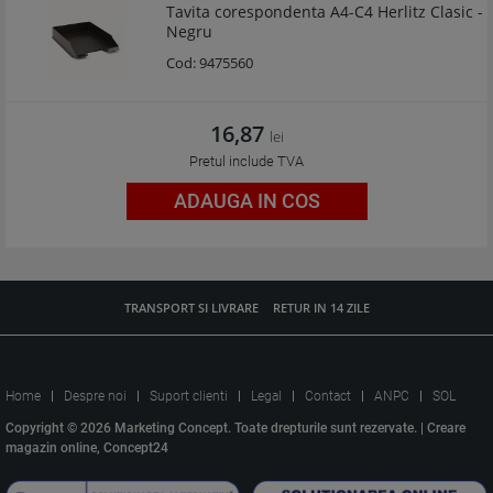
Tavita corespondenta A4-C4 Herlitz Clasic -
Negru
Cod:
9475560
16,87
lei
Pretul include TVA
ADAUGA IN COS
TRANSPORT SI LIVRARE
RETUR IN 14 ZILE
Home
Despre noi
Suport clienti
Legal
Contact
ANPC
SOL
Copyright © 2026 Marketing Concept. Toate drepturile sunt rezervate. |
Creare
magazin online, Concept24