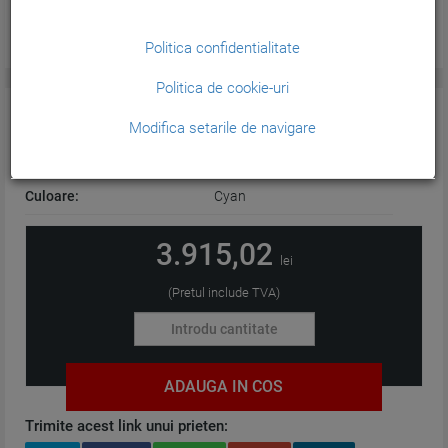
Politica confidentialitate
Politica de cookie-uri
CARACTERISTICI GENERALE:
Modifica setarile de navigare
Tehnologie:
Plotter
Culoare:
Cyan
3.915,02
lei
(Pretul include TVA)
ADAUGA IN COS
Trimite acest link unui prieten: