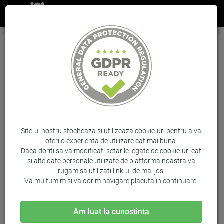
Tripack Cartus Light Cyan Nr.771C B6Y36A
3X775Ml Original Hp Designjet Z6200
Brand: HP / Cod: B6Y36A
Site-ul nostru stocheaza si utilizeaza cookie-uri pentru a va
oferi o experienta de utilizare cat mai buna.
Daca doriti sa va modificati setarile legate de cookie-uri cat
si alte date personale utilizate de platforma noastra va
rugam sa utilizati link-ul de mai jos!
Va multumim si va dorim navigare placuta in continuare!
Am luat la cunostinta