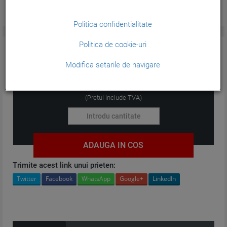
Politica confidentialitate
Politica de cookie-uri
CARACTERISTICI GENERALE:
Modifica setarile de navigare
18,96
lei
(Pretul include TVA)
ADAUGA IN COS
Trimite acest link unui prieten:
Twitter
Facebook
WhatsApp
Google+
LinkedIn