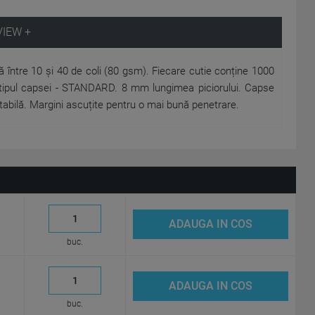
VIEW +
între 10 și 40 de coli (80 gsm). Fiecare cutie conține 1000
tipul capsei - STANDARD. 8 mm lungimea piciorului. Capse
ortabilă. Margini ascuțite pentru o mai bună penetrare.
ADAUGA IN COS
buc.
ADAUGA IN COS
buc.