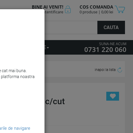
BINE AI VENIT!
COS COMANDA
Cont nou
Autentificare
0 produse | 0,00 lei
CAUTA
SUNA-NE ACUM
ICII PERSONALIZARE
0731 220 060
inapoi la lista
re cat mai buna.
URMATOR
de platforma noastra
dard 1000 buc/cut
rile de navigare