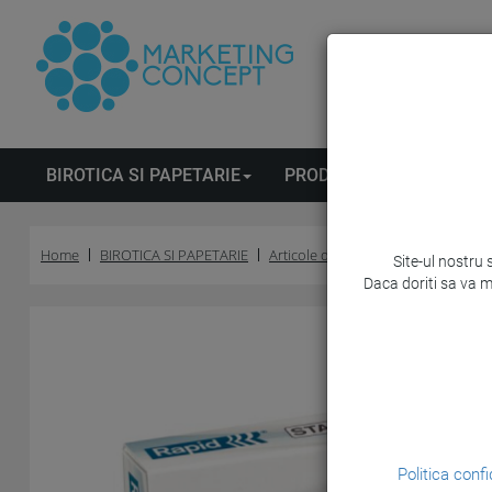
BIROTICA SI PAPETARIE
PRODUSE DE CURATENIE
Home
BIROTICA SI PAPETARIE
Articole de birou
Capse
Site-ul nostru 
Daca doriti sa va m
Politica confi