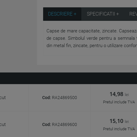
DESCRIERE +
SPECIFICATII +
RE
Capse de mare capacitate, zincate. Capsează 
de capse. Simbolul verde pentru a semnala 
din metal fin, zincate, pentru o utilizare conf
14,98
lei
cut
Cod:
RA24869500
Pretul include TVA
15,10
lei
cut
Cod:
RA24869600
Pretul include TVA