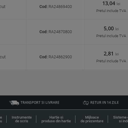
13,04
lei
cut
Cod:
RA24869400
Pretul include TVA
5,00
lei
Cod:
RA24870800
Pretul include TVA
2,81
lei
cut
Cod:
RA24862900
Pretul include TVA
TRANSPORT SI LIVRARE
RETUR IN 14 ZILE
le
Instrumente
Hartie si
Mijloace
Sisteme 
ou
de scris
produse din hartie
de prezentare
si ind