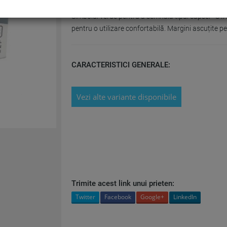
Capse de mare capacitate, zincate. Capsează între 
Simbolul verde pentru a semnala tipul capsei - ST
pentru o utilizare confortabilă. Margini ascuțite 
CARACTERISTICI GENERALE:
Vezi alte variante disponibile
Trimite acest link unui prieten:
Twitter
Facebook
Google+
LinkedIn