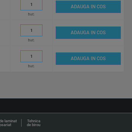
ADAUGA IN COS
buc.
ADAUGA IN COS
buc.
ADAUGA IN COS
buc.
de laminat
Tehnica
osariat
de birou