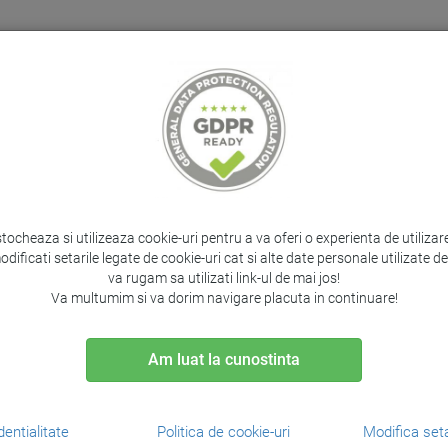
Home
Despre noi
Suport clienti
Contact
PRODUSE PROTOCOL
IT&C
CADOURI
SERV
stocheaza si utilizeaza cookie-uri pentru a va oferi o experienta de utiliza
PRODUSUL ANTERIOR
PRODUSUL 
odificati setarile legate de cookie-uri cat si alte date personale utilizate 
va rugam sa utilizati link-ul de mai jos!
Va multumim si va dorim navigare placuta in continuare!
Capse 23/8, Rapid Stan
Am luat la cunostinta
Brand:
Rapid /
Cod:
RA24869200
dentialitate
Politica de cookie-uri
Modifica seta