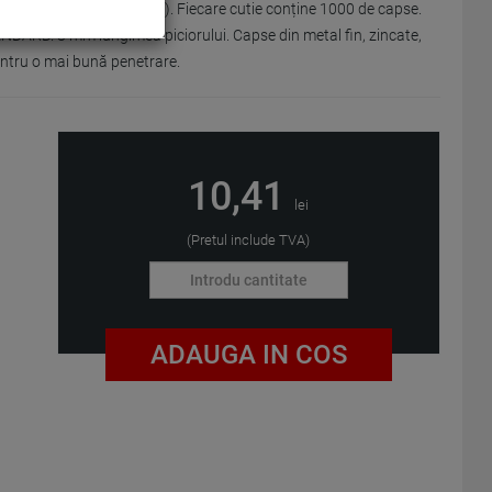
10 și 40 de coli (80 gsm). Fiecare cutie conține 1000 de capse.
ANDARD. 8 mm lungimea piciorului. Capse din metal fin, zincate,
pentru o mai bună penetrare.
10,41
lei
(Pretul include TVA)
ADAUGA IN COS