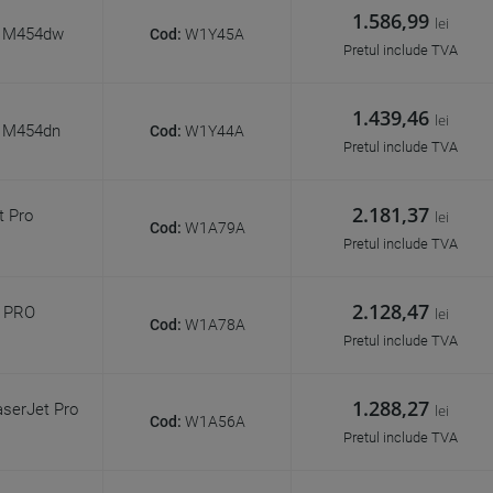
1.586,99
lei
ro M454dw
Cod:
W1Y45A
Pretul include TVA
1.439,46
lei
o M454dn
Cod:
W1Y44A
Pretul include TVA
2.181,37
t Pro
lei
Cod:
W1A79A
Pretul include TVA
2.128,47
t PRO
lei
Cod:
W1A78A
Pretul include TVA
1.288,27
serJet Pro
lei
Cod:
W1A56A
Pretul include TVA