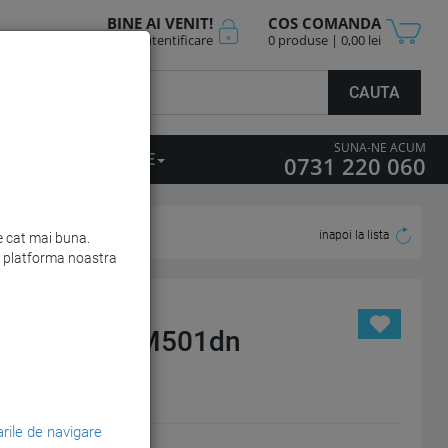
BINE AI VENIT!
COS COMANDA
Cont nou
Autentificare
0 produse | 0,00 lei
CAUTA
SUNA-NE ACUM
ICII PERSONALIZARE
0731 220 060
inapoi la lista
re cat mai buna.
URMATOR
de platforma noastra
aserJet Pro, M501dn
rile de navigare