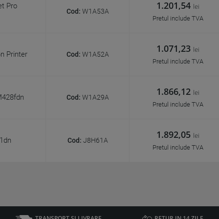
1.201,54
t Pro
lei
Cod:
W1A53A
Pretul include TVA
1.071,23
lei
 Printer
Cod:
W1A52A
Pretul include TVA
1.866,12
lei
M428fdn
Cod:
W1A29A
Pretul include TVA
1.892,05
lei
01dn
Cod:
J8H61A
Pretul include TVA
TRANSPORT SI LIVRARE
RETUR IN 14 ZILE