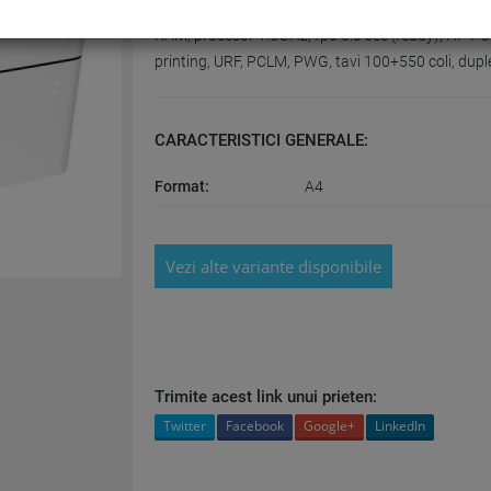
Laserjet Pro M501dn Printer; A4, max 43ppm (34
RAM, procesor 1.5GHz, fpo 5.8 sec (ready), HP PCL
printing, URF, PCLM, PWG, tavi 100+550 coli, dupl
CARACTERISTICI GENERALE:
Format:
A4
Vezi alte variante disponibile
Trimite acest link unui prieten:
Twitter
Facebook
Google+
LinkedIn