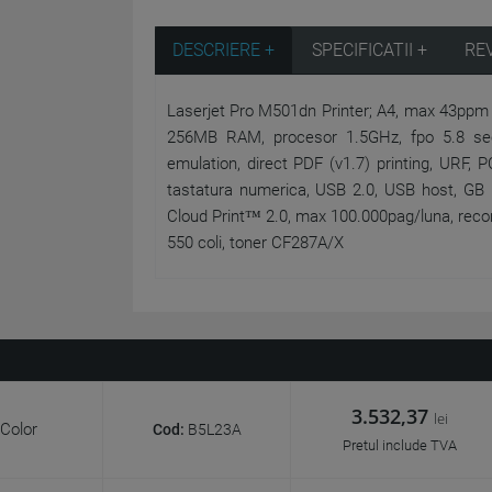
DESCRIERE +
SPECIFICATII +
RE
Laserjet Pro M501dn Printer; A4, max 43ppm 
256MB RAM, procesor 1.5GHz, fpo 5.8 se
emulation, direct PDF (v1.7) printing, URF, 
tastatura numerica, USB 2.0, USB host, GB Et
Cloud Print™ 2.0, max 100.000pag/luna, recom
550 coli, toner CF287A/X
3.532,37
lei
Color
Cod:
B5L23A
Pretul include TVA