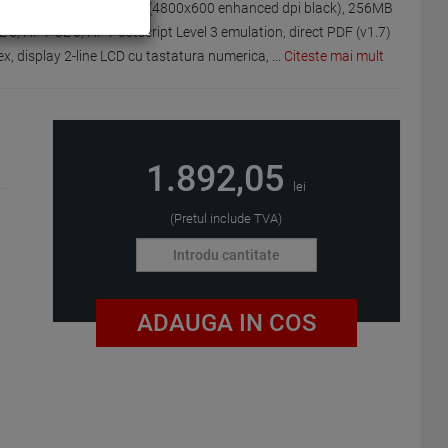
ipm duplex), 600x600dpi (4800x600 enhanced dpi black), 256MB
 5, HP PCL 6, HP Postscript Level 3 emulation, direct PDF (v1.7)
ex, display 2-line LCD cu tastatura numerica,
...
Citeste mai mult
1.892,05
lei
(Pretul include TVA)
ADAUGA IN COS