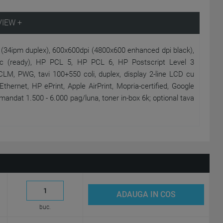
VIEW +
(34ipm duplex), 600x600dpi (4800x600 enhanced dpi black),
c (ready), HP PCL 5, HP PCL 6, HP Postscript Level 3
PCLM, PWG, tavi 100+550 coli, duplex, display 2-line LCD cu
hernet, HP ePrint, Apple AirPrint, Mopria-certified, Google
andat 1.500 - 6.000 pag/luna, toner in-box 6k; optional tava
ADAUGA IN COS
buc.