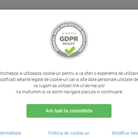
Home
Despre noi
Suport clienti
Contact
PRODUSE PROTOCOL
IT&C
CADOURI
SERV
stocheaza si utilizeaza cookie-uri pentru a va oferi o experienta de utiliza
PRODUSUL ANTERIOR
PRODUSUL 
odificati setarile legate de cookie-uri cat si alte date personale utilizate 
va rugam sa utilizati link-ul de mai jos!
Va multumim si va dorim navigare placuta in continuare!
Imprimanta laser HP ,L
Am luat la cunostinta
Brand:
HP /
Cod:
J8H61A
dentialitate
Politica de cookie-uri
Modifica seta