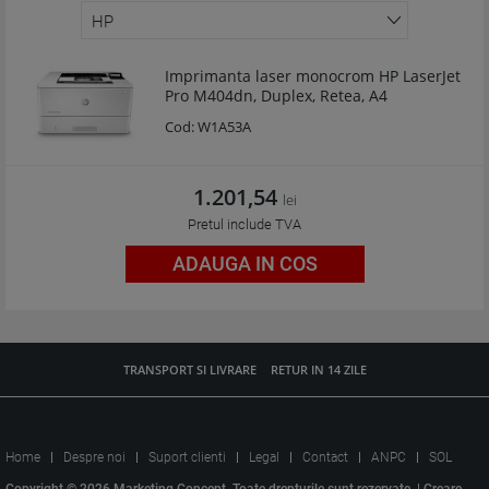
Imprimanta laser monocrom HP LaserJet
Pro M404dn, Duplex, Retea, A4
Cod:
W1A53A
1.201,54
lei
Pretul include TVA
ADAUGA IN COS
TRANSPORT SI LIVRARE
RETUR IN 14 ZILE
Home
Despre noi
Suport clienti
Legal
Contact
ANPC
SOL