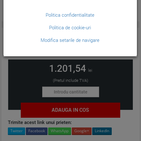
Politica confidentialitate
Politica de cookie-uri
CARACTERISTICI GENERALE:
Modifica setarile de navigare
Format:
A4
1.201,54
lei
(Pretul include TVA)
ADAUGA IN COS
Trimite acest link unui prieten:
Twitter
Facebook
WhatsApp
Google+
LinkedIn