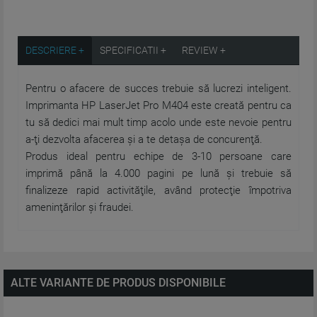
DESCRIERE +
SPECIFICATII +
REVIEW +
Pentru o afacere de succes trebuie să lucrezi inteligent.
Imprimanta HP LaserJet Pro M404 este creată pentru ca
tu să dedici mai mult timp acolo unde este nevoie pentru
a-ţi dezvolta afacerea şi a te detaşa de concurenţă.
Produs ideal pentru echipe de 3-10 persoane care
imprimă până la 4.000 pagini pe lună şi trebuie să
finalizeze rapid activităţile, având protecţie împotriva
ameninţărilor şi fraudei.
ALTE VARIANTE DE PRODUS DISPONIBILE