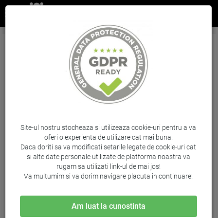
Imprimanta laser monocrom HP LaserJet Pro
M404dn, Duplex, Retea, A4
Brand: HP / Cod: W1A53A
Site-ul nostru stocheaza si utilizeaza cookie-uri pentru a va
oferi o experienta de utilizare cat mai buna.
Daca doriti sa va modificati setarile legate de cookie-uri cat
si alte date personale utilizate de platforma noastra va
rugam sa utilizati link-ul de mai jos!
Va multumim si va dorim navigare placuta in continuare!
Am luat la cunostinta